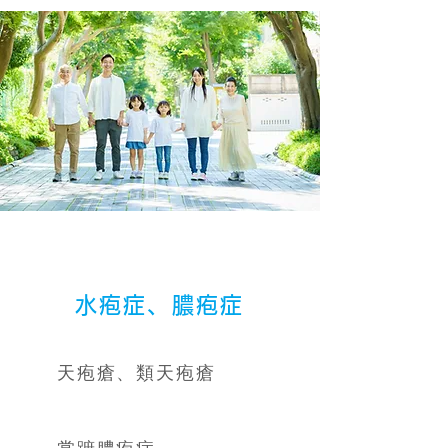
水疱症、膿疱症
天疱瘡、類天疱瘡